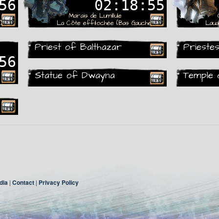
56
02:18:55
Marais de Lumillule
)
La Côte effilochée (Bas Gauche)
Laug
Priest of Balthazar
Prieste
Rare
Rare
56
Statue of Dwayna
Temple 
Rare
Rare
dia
|
Contact
|
Privacy Policy
Rare
Rare