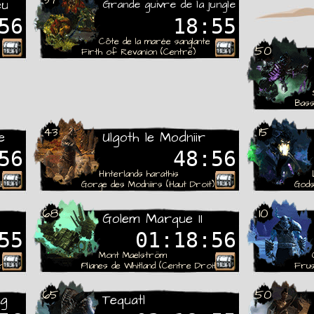
eu
Grande guivre de la jungle
56
18:55
Côte de la marée sanglante
50
Firth of Revanion (Centre)
Bass
43
15
e
Ulgoth le Modniir
56
48:56
Hinterlands harathis
he)
Gorge des Modniirs (Haut Droit)
Gods
68
10
Golem Marque II
55
01:18:56
Mont Maelström
roit)
Plianes de Whitland (Centre Droit)
Frus
65
50
ag
Tequatl